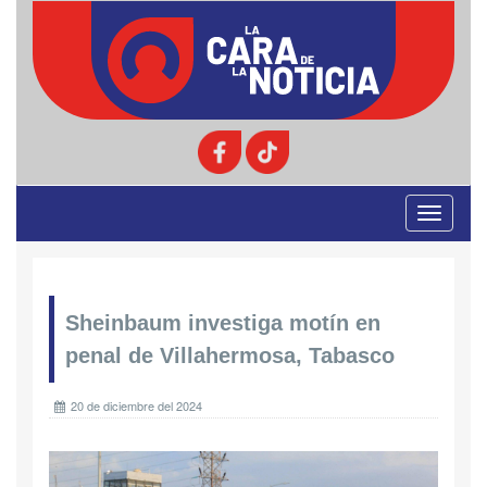
Toggle
navigati
Sheinbaum investiga motín en
penal de Villahermosa, Tabasco
20 de diciembre del 2024