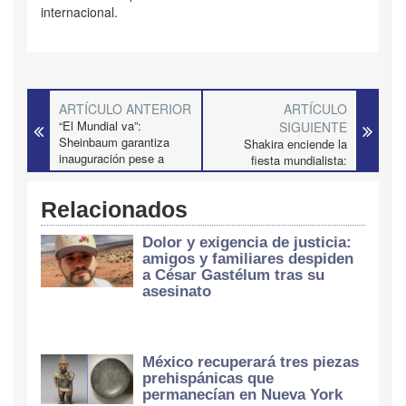
internacional.
ARTÍCULO ANTERIOR
ARTÍCULO
“El Mundial va”:
SIGUIENTE
Sheinbaum garantiza
Shakira enciende la
inauguración pese a
fiesta mundialista:
manifestaciones y
millones siguen la
bloqueos
inauguración del Mundial
Relacionados
2026 desde el Estadio
Azteca
Dolor y exigencia de justicia:
amigos y familiares despiden
a César Gastélum tras su
asesinato
México recuperará tres piezas
prehispánicas que
permanecían en Nueva York