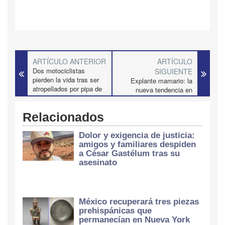
ARTÍCULO ANTERIOR
ARTÍCULO
Dos motociclistas
SIGUIENTE
pierden la vida tras ser
Explante mamario: la
atropellados por pipa de
nueva tendencia en
agua en Tlalpan;
cirugía de busto que
conductor es detenido
apuesta por lo natural y
Relacionados
la salud, según el Dr.
David De Rungs
Dolor y exigencia de justicia:
amigos y familiares despiden
a César Gastélum tras su
asesinato
México recuperará tres piezas
prehispánicas que
permanecían en Nueva York